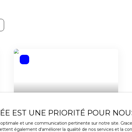
189 000
€
VÉE EST UNE PRIORITÉ POUR NOU
ce optimale et une communication pertinente sur notre site. Gra
Appartement à vendre, 1 pièce -
ttent également d'améliorer la qualité de nos services et la conv
Gérardmer 88400