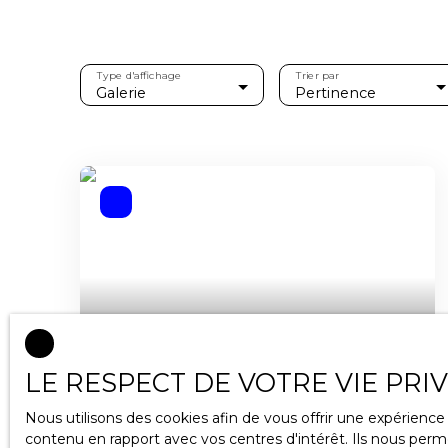
Type d'affichage
Trier par
Galerie
Pertinence
375 000
€
LE RESPECT DE VOTRE VIE PRI
Nous utilisons des cookies afin de vous offrir une expérien
Appartement à vendre, 4 pièces -
contenu en rapport avec vos centres d'intérêt. Ils nous perme
Gérardmer 88400