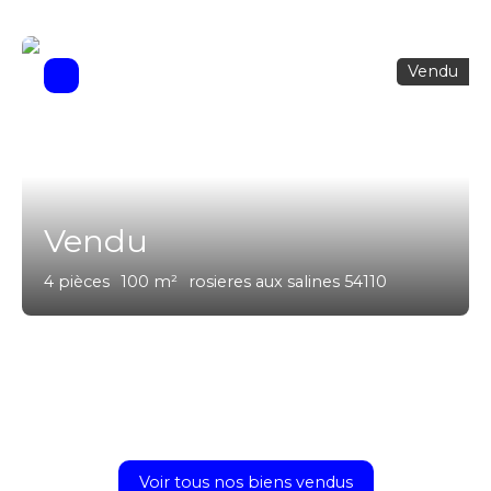
Vendu
Vendu
4
pièces
100
m²
rosieres aux salines 54110
Voir tous nos biens vendus