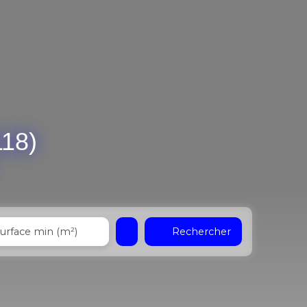
118)
Rechercher
urface min (m²)