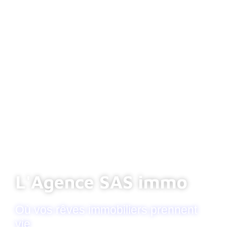
L'Agence SAS immo
Où vos rêves immobiliers prennent
vie